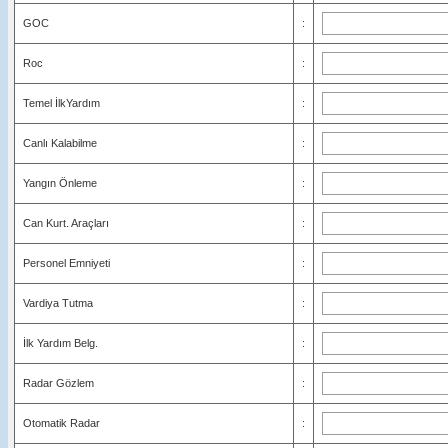
GOC
:
Roc
:
Temel İlkYardım
:
Canlı Kalabilme
:
Yangın Önleme
:
Can Kurt. Araçları
:
Personel Emniyeti
:
Vardiya Tutma
:
İlk Yardım Belg.
:
Radar Gözlem
:
Otomatik Radar
: