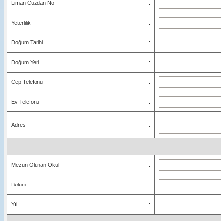
Liman Cüzdan No
:
Yeterlilik
:
Doğum Tarihi
:
Doğum Yeri
:
Cep Telefonu
:
Ev Telefonu
:
Adres
:
Mezun Olunan Okul
:
Bölüm
:
Yıl
: