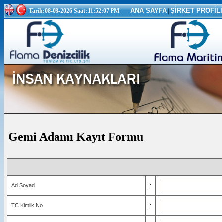
Tarih:08-08-2026 Saat:
11:52:08 PM
ANA SAYFA
|
ŞİRKET PROFİLİ
Gemi Adamı Kayıt Formu
Ad Soyad
:
TC Kimlik No
: