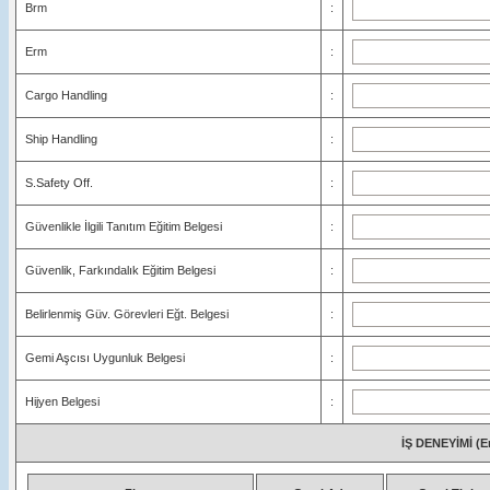
Brm
:
Erm
:
Cargo Handling
:
Ship Handling
:
S.Safety Off.
:
Güvenlikle İlgili Tanıtım Eğitim Belgesi
:
Güvenlik, Farkındalık Eğitim Belgesi
:
Belirlenmiş Güv. Görevleri Eğt. Belgesi
:
Gemi Aşcısı Uygunluk Belgesi
:
Hijyen Belgesi
:
İŞ DENEYİMİ (En