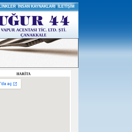
LİNKLER
|
İNSAN KAYNAKLARI
|
İLETİŞİM
HARİTA