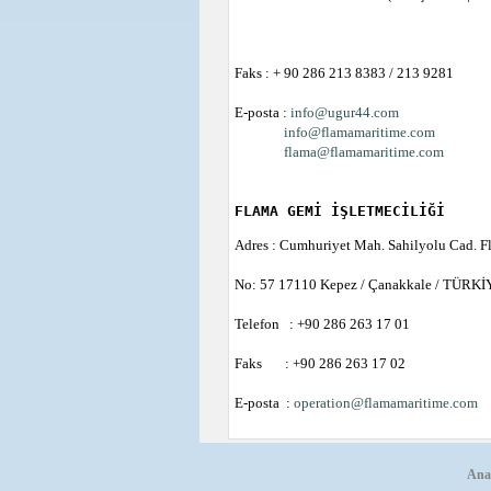
Faks : + 90 286 213 8383 / 213 9281
E-posta :
info@ugur44.com
info@flamamaritime.com
flama@flamamaritime.com
FLAMA GEMİ İŞLETMECİLİĞİ
Adres : Cumhuriyet Mah. Sahilyolu Cad. F
No: 57 17110 Kepez / Çanakkale / TÜRKİ
Telefon : +90 286 263 17 01
Faks : +90 286 263 17 02
E-posta :
operation@flamamaritime.com
Ana