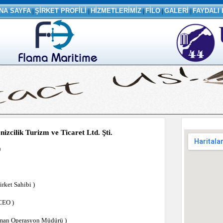
NA SAYFA
|
ŞİRKET PROFİLİ
|
HİZMETLERİMİZ
|
FİLO
|
GALERİ
|
FAYDALI 
zcilik Turizm ve Ticaret Ltd. Şti.
)
ket Sahibi )
CEO )
an Operasyon Müdürü )