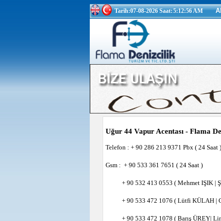
Tarih:07-08-2026 Saat:
5:12:57 AM
A
Uğur 44 Vapur Acentası - Flama Deni
Telefon : + 90 286 213 9371 Pbx ( 24 Saat 
Gsm : + 90 533 361 7651 ( 24 Saat )
+ 90 532 413 0553 ( Mehmet IŞIK | Şir
+ 90 533 472 1076 ( Lütfi KÜLAH | 
+ 90 533 472 1078 ( Barış ÜREY| Lim