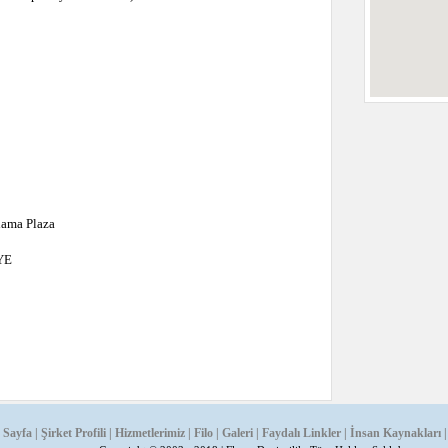
lama Plaza
YE
 Sayfa
|
Şirket Profili
|
Hizmetlerimiz
|
Filo
|
Galeri
|
Faydalı Linkler
|
İnsan Kaynakları